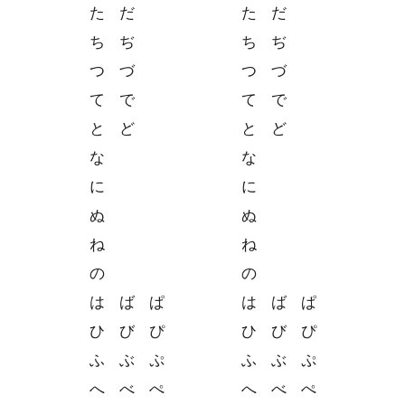
た
だ
た
だ
ち
ぢ
ち
ぢ
つ
づ
つ
づ
て
で
て
で
と
ど
と
ど
な
な
に
に
ぬ
ぬ
ね
ね
の
の
は
ば
ぱ
は
ば
ぱ
ひ
び
ぴ
ひ
び
ぴ
ふ
ぶ
ぷ
ふ
ぶ
ぷ
へ
べ
ぺ
へ
べ
ぺ