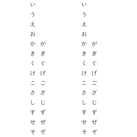
い
い
う
う
え
え
お
お
か
が
か
が
き
ぎ
き
ぎ
く
ぐ
く
ぐ
け
げ
け
げ
こ
ご
こ
ご
さ
ざ
さ
ざ
し
じ
し
じ
す
ず
す
ず
せ
ぜ
せ
ぜ
そ
ぞ
そ
ぞ