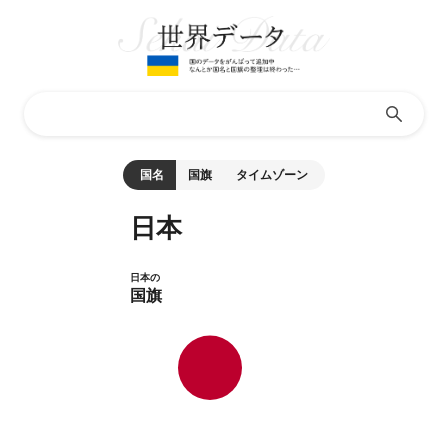
国名
国旗
タイムゾーン
日本
日本の
国旗