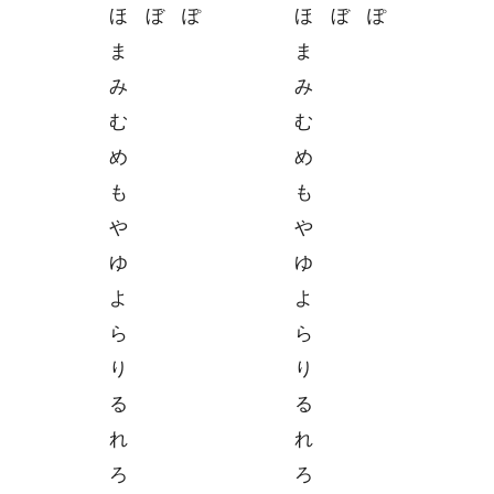
ほ
ぼ
ぽ
ほ
ぼ
ぽ
ま
ま
み
み
む
む
め
め
も
も
や
や
ゆ
ゆ
よ
よ
ら
ら
り
り
る
る
れ
れ
ろ
ろ