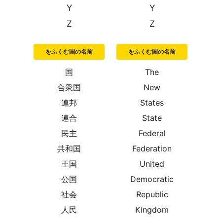
Y
Y
Z
Z
をふくむ国の名前
をふくむ国の名前
国
The
合衆国
New
連邦
States
連合
State
民主
Federal
共和国
Federation
王国
United
公国
Democratic
社会
Republic
人民
Kingdom