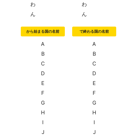
わ
わ
ん
ん
から始まる国の名前
で終わる国の名前
A
A
B
B
C
C
D
D
E
E
F
F
G
G
H
H
I
I
J
J