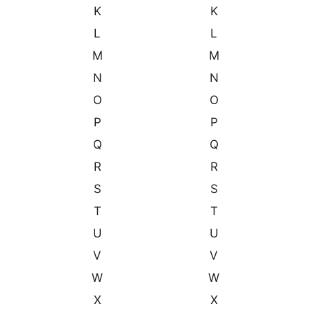
K
K
L
L
M
M
N
N
O
O
P
P
Q
Q
R
R
S
S
T
T
U
U
V
V
W
W
X
X