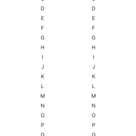
D
D
E
E
F
F
G
G
H
H
I
I
J
J
K
K
L
L
M
M
N
N
O
O
P
P
Q
Q