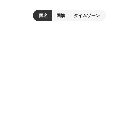
国名
国旗
タイムゾーン