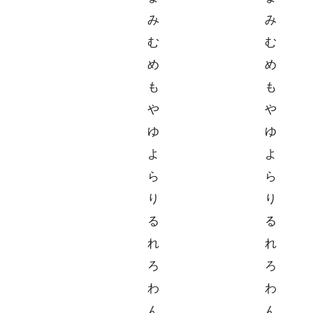
み
み
む
む
め
め
も
も
や
や
ゆ
ゆ
よ
よ
ら
ら
り
り
る
る
れ
れ
ろ
ろ
わ
わ
ん
ん