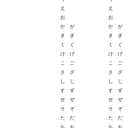
え
え
お
お
か
が
か
が
き
ぎ
き
ぎ
く
ぐ
く
ぐ
け
げ
け
げ
こ
ご
こ
ご
さ
ざ
さ
ざ
し
じ
し
じ
す
ず
す
ず
せ
ぜ
せ
ぜ
そ
ぞ
そ
ぞ
た
だ
た
だ
ち
ぢ
ち
ぢ