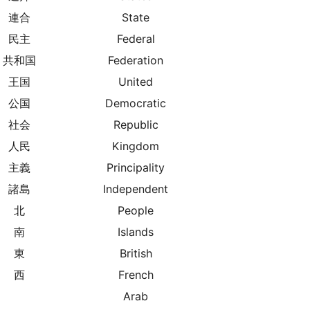
連合
State
民主
Federal
共和国
Federation
王国
United
公国
Democratic
社会
Republic
人民
Kingdom
主義
Principality
諸島
Independent
北
People
南
Islands
東
British
西
French
Arab