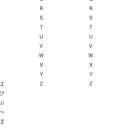
R
R
S
S
T
T
U
U
V
V
W
W
X
X
Y
Y
ぱ
Z
Z
ぴ
ぷ
ぺ
ぽ