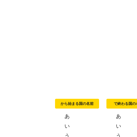
から始まる国の名前
で終わる国の
あ
あ
い
い
う
う