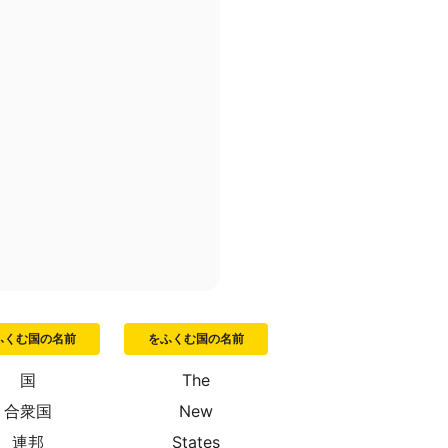
ふくむ国の名前
をふくむ国の名前
国
The
合衆国
New
連邦
States