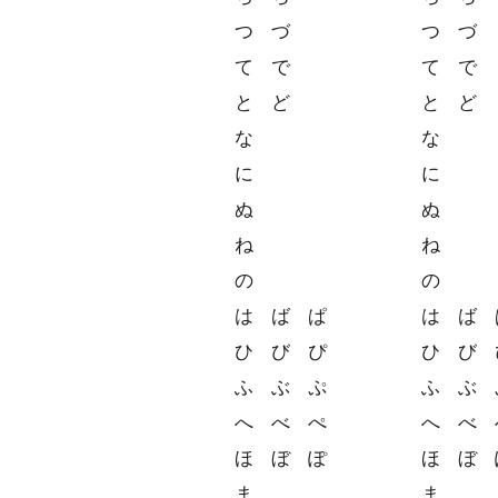
つ
づ
つ
づ
て
で
て
で
と
ど
と
ど
な
な
に
に
ぬ
ぬ
ね
ね
の
の
は
ば
ぱ
は
ば
ひ
び
ぴ
ひ
び
ふ
ぶ
ぷ
ふ
ぶ
へ
べ
ぺ
へ
べ
ほ
ぼ
ぽ
ほ
ぼ
ま
ま